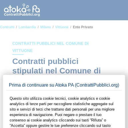
Contratti
Lombardia
Milano
Vittuone
Ente Privato
CONTRATTI PUBBLICI NEL COMUNE DI
VITTUONE
Contratti pubblici
stipulati nel Comune di
Vittuone in ambito Ente
privato
In questa sezione del sito di ContrattiPubblici.org potrai avere
ad alcuni dei contratti presenti nella piattaforma stipulati
all'interno del Comune di Vittuone in ambito Ente privato.
Grazie alle funzionalità di ContrattiPubblici.org potrai
monitorare la scadenza dei contratti pubblici di tuo interesse e
programmare la tua attività commerciale con le Pubbliche