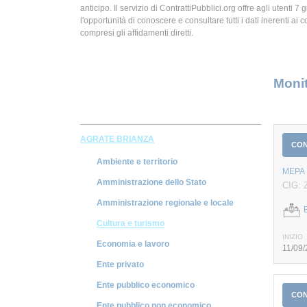
anticipo. Il servizio di ContrattiPubblici.org offre agli utenti 7 
l'opportunità di conoscere e consultare tutti i dati inerenti ai c
compresi gli affidamenti diretti.
Monit
AGRATE BRIANZA
CO
Ambiente e territorio
MEPA 
Amministrazione dello Stato
CIG: 
Amministrazione regionale e locale
Cultura e turismo
INIZIO
Economia e lavoro
11/09
Ente privato
Ente pubblico economico
CO
Ente pubblico non economico