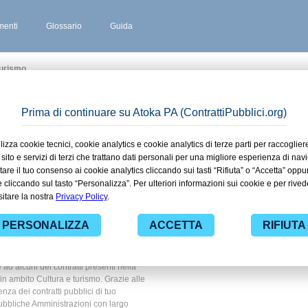
enti
Glossario
Guida
Turismo
 BRIANZA
 stipulati
rate
 Cultura e
 ad alcuni dei contratti presenti nella
 in ambito Cultura e turismo. Grazie alle
nza dei contratti pubblici di tuo
ubbliche Amministrazioni con largo