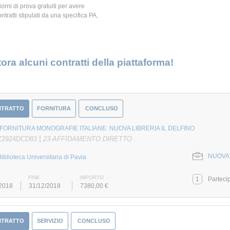
giorni di prova gratuiti per avere
ontratti stipulati da una specifica PA,
ora alcuni contratti della piattaforma!
NTRATTO
FORNITURA
CONCLUSO
FORNITURA MONOGRAFIE ITALIANE: NUOVA LIBRERIA IL DELFINO
|
Z2924DCD83
23-AFFIDAMENTO DIRETTO
NUOVA 
Biblioteca Universitaria di Pavia
FINE
IMPORTO
1
Parteci
/2018
31/12/2018
7380,00 €
NTRATTO
SERVIZIO
CONCLUSO