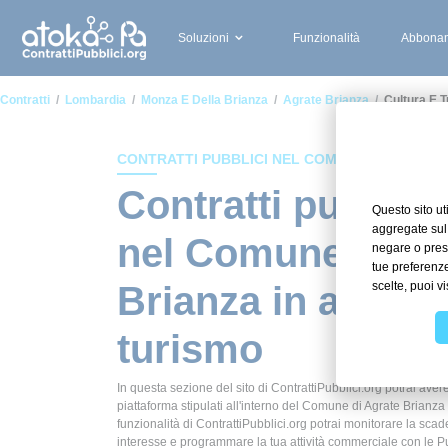
Soluzioni
Funzionalità
Abbonam
Contratti
Lombardia
Monza E Della Brianza
Agrate Brianza
Cultura E 
CONTRATTI PUBBLICI NEL COMUNE DI AGRATE
Contratti pubblici
nel Comune di Ag
Brianza in ambito
turismo
In questa sezione del sito di ContrattiPubblici.org potrai avere
piattaforma stipulati all'interno del Comune di Agrate Brianza
funzionalità di ContrattiPubblici.org potrai monitorare la scade
interesse e programmare la tua attività commerciale con le P