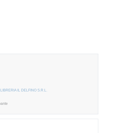
LIBRERIA IL DELFINO S.R.L.
pante