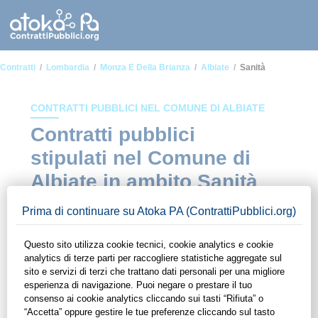
Contratti
Lombardia
Monza E Della Brianza
Albiate
Sanità
CONTRATTI PUBBLICI NEL COMUNE DI ALBIATE
Contratti pubblici
stipulati nel Comune di
Albiate in ambito Sanità
In questa sezione del sito di ContrattiPubblici.org potrai avere
ad alcuni dei contratti presenti nella piattaforma stipulati
all'interno del Comune di Albiate in ambito Sanità. Grazie alle
funzionalità di ContrattiPubblici.org potrai monitorare la
scadenza dei contratti pubblici di tuo interesse e
programmare la tua attività commerciale con le Pubbliche
Amministrazioni con largo anticipo. Il servizio di
ContrattiPubblici.org offre agli utenti 7 giorni di prova gratuiti
per avere l'opportunità di conoscere e consultare tutti i dati