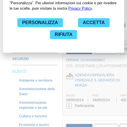
inerenti ai contratti stipulati da una specifica PA, compresi gli
affidamenti diretti.
Monitora alcuni contratti
AGRATE BRIANZA
CONTRATTO
FORNITURA
C
AICURZIO
ORDINE 2014/53003667
|
CIG: Z010F70495
23-AFFIDAMEN
ALBIATE
AZIENDA OSPEDALIERA
OSPEDALE S. GERARDO DI
Ambiente e territorio
MONZA
Amministrazione dello
Stato
INIZIO
FINE
IMP
28/05/2014
28/05/2014
402
Amministrazione
1
Partecipante
regionale e locale
Cultura e turismo
Economia e lavoro