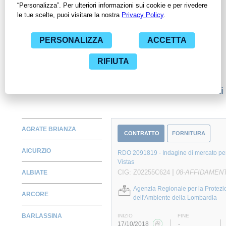
ContrattiPubblici.org potrai monitorare la scadenza dei
contratti pubblici di tuo interesse e programmare la tua attività
commerciale con le Pubbliche Amministrazioni con largo
anticipo. Il servizio di ContrattiPubblici.org offre agli utenti 7
giorni di prova gratuiti per avere l'opportunità di conoscere e
consultare tutti i dati inerenti ai contratti stipulati da una
specifica PA, compresi gli affidamenti diretti.
Monitora alcuni contratti
AGRATE BRIANZA
CONTRATTO
FORNITURA
AICURZIO
RDO 2091819 - Indagine di mercato per
Vistas
|
CIG: Z02255C624
08-AFFIDAMENT
ALBIATE
Agenzia Regionale per la Protezi
ARCORE
dell'Ambiente della Lombardia
BARLASSINA
INIZIO
FINE
17/10/2018
-