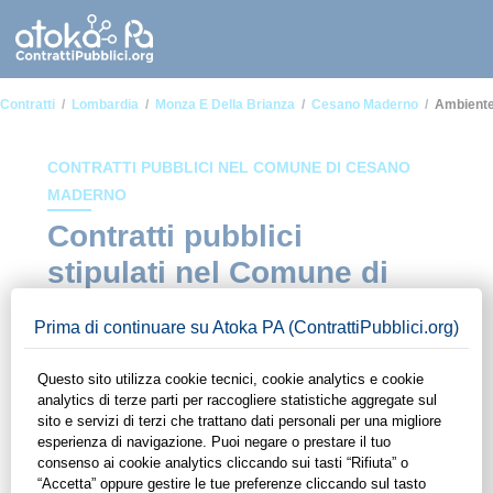
Contratti
Lombardia
Monza E Della Brianza
Cesano Maderno
Ambiente 
CONTRATTI PUBBLICI NEL COMUNE DI CESANO
MADERNO
Contratti pubblici
stipulati nel Comune di
Cesano Maderno in
ambito Ambiente e
territorio
In questa sezione del sito di ContrattiPubblici.org potrai avere
ad alcuni dei contratti presenti nella piattaforma stipulati
all'interno del Comune di Cesano Maderno in ambito
Ambiente e territorio. Grazie alle funzionalità di