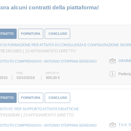
ora alcuni contratti della piattaforma!
NTRATTO
FORNITURA
CONCLUSO
 DI FORMAZIONE PER ATTIVITÀ DI CONSULENZA E CONFIGURAZIONE SEGRE
|
 Z9E18A16BD
23-AFFIDAMENTO DIRETTO
DIEMME
ISTITUTO COMPRENSIVO - ANTONIO STOPPANI-SEREGNO
FINE
IMPORTO
1
Parteci
/2016
03/10/2016
900,00 €
NTRATTO
FORNITURA
CONCLUSO
STO PC PER SUPPORTO ATTIVITÀ DIDATTICHE
|
ZF91560548
23-AFFIDAMENTO DIRETTO
T.S.A. S
ISTITUTO COMPRENSIVO - ANTONIO STOPPANI-SEREGNO