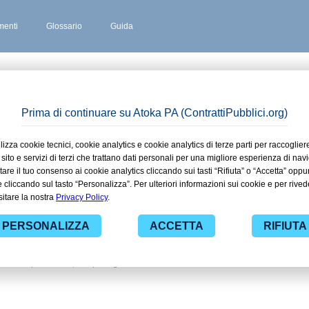
enti
Glossario
Guida
NO
 stipulati
eregno
 ad alcuni dei contratti presenti nella
 alle funzionalità di
ti pubblici di tuo interesse e
nistrazioni con largo anticipo. Il
ova gratuiti per avere l'opportunità di
ti da una specifica PA, compresi gli