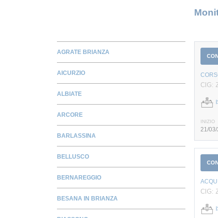
Monit
AGRATE BRIANZA
CO
AICURZIO
CORSO
CIG:
ALBIATE
ARCORE
INIZIO
21/03
BARLASSINA
BELLUSCO
CO
BERNAREGGIO
ACQUI
CIG: 
BESANA IN BRIANZA