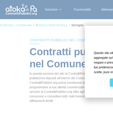
Soluzioni
Funzionalità
Abbonam
Contratti
Lombardia
Monza E Della Brianza
Seregno
CONTRATTI PUBBLICI NEL COMUNE DI SEREG
Contratti pubblici
nel Comune di S
In questa sezione del sito di ContrattiPubblici.org potrai avere
piattaforma stipulati all'interno del Comune di Seregno. Grazie
ContrattiPubblici.org potrai monitorare la scadenza dei contrat
programmare la tua attività commerciale con le Pubbliche Ammi
servizio di ContrattiPubblici.org offre agli utenti 7 giorni di pr
conoscere e consultare tutti i dati inerenti ai contratti stipula
affidamenti diretti.