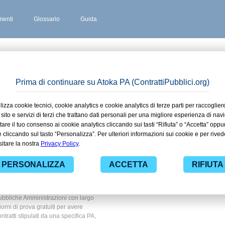
enti
Glossario
Guida
ZANO
 stipulati
buzzano in
 territorio
 ad alcuni dei contratti presenti nella
bito Ambiente e territorio. Grazie alle
nza dei contratti pubblici di tuo
ubbliche Amministrazioni con largo
giorni di prova gratuiti per avere
ontratti stipulati da una specifica PA,