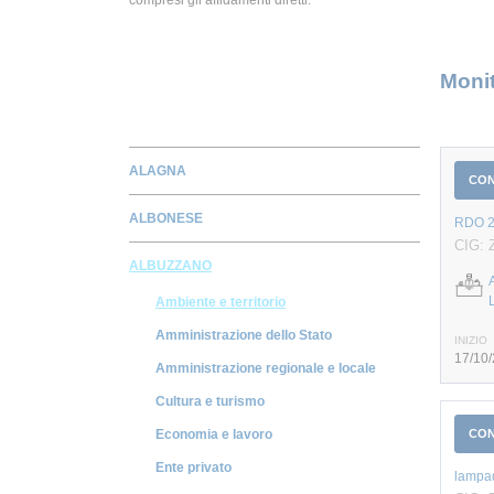
Monit
ALAGNA
CO
ALBONESE
RDO 20
CIG: 
ALBUZZANO
Ambiente e territorio
Amministrazione dello Stato
INIZIO
17/10
Amministrazione regionale e locale
Cultura e turismo
CO
Economia e lavoro
Ente privato
lampade