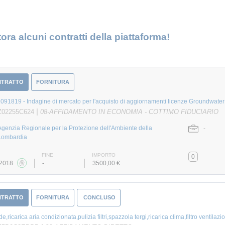
ora alcuni contratti della piattaforma!
NTRATTO
FORNITURA
91819 - Indagine di mercato per l'acquisto di aggiornamenti licenze Groundwater
|
Z02255C624
08-AFFIDAMENTO IN ECONOMIA - COTTIMO FIDUCIARIO
Agenzia Regionale per la Protezione dell'Ambiente della
-
Lombardia
FINE
IMPORTO
0
/2018
-
3500,00 €
NTRATTO
FORNITURA
CONCLUSO
,ricarica aria condizionata,pulizia filtri,spazzola tergi,ricarica clima,filtro ventilaz