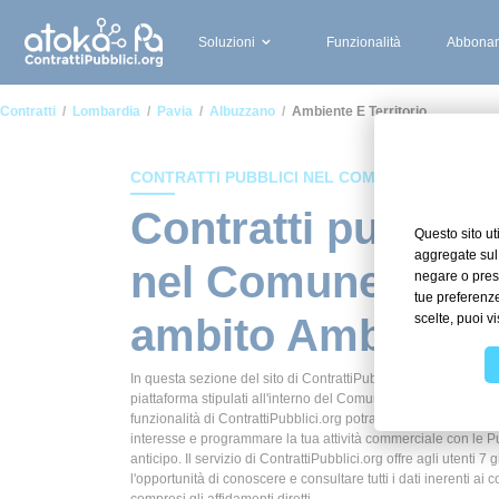
Soluzioni
Funzionalità
Abbonam
Contratti
Lombardia
Pavia
Albuzzano
Ambiente E Territorio
CONTRATTI PUBBLICI NEL COMUNE DI ALBUZ
Contratti pubblici
nel Comune di Al
ambito Ambiente e
In questa sezione del sito di ContrattiPubblici.org potrai avere
piattaforma stipulati all'interno del Comune di Albuzzano in am
funzionalità di ContrattiPubblici.org potrai monitorare la scade
interesse e programmare la tua attività commerciale con le P
anticipo. Il servizio di ContrattiPubblici.org offre agli utenti 7 
l'opportunità di conoscere e consultare tutti i dati inerenti ai c
compresi gli affidamenti diretti.