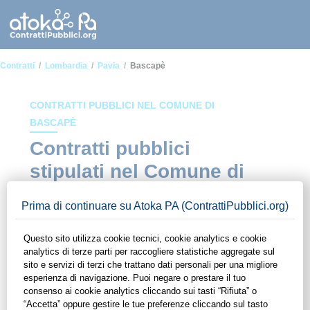
Contratti
Lombardia
Pavia
Bascapè
CONTRATTI PUBBLICI NEL COMUNE DI
BASCAPÈ
Contratti pubblici
stipulati nel Comune di
Bascapè
In questa sezione del sito di ContrattiPubblici.org potrai avere
ad alcuni dei contratti presenti nella piattaforma stipulati
all'interno del Comune di Bascapè. Grazie alle funzionalità di
ContrattiPubblici.org potrai monitorare la scadenza dei
contratti pubblici di tuo interesse e programmare la tua attività
commerciale con le Pubbliche Amministrazioni con largo
anticipo. Il servizio di ContrattiPubblici.org offre agli utenti 7
giorni di prova gratuiti per avere l'opportunità di conoscere e