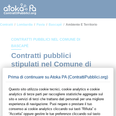
Contratti
Lombardia
Pavia
Bascapè
Ambiente E Territorio
CONTRATTI PUBBLICI NEL COMUNE DI
BASCAPÈ
Contratti pubblici
stipulati nel Comune di
Bascapè in ambito
Ambiente e territorio
In questa sezione del sito di ContrattiPubblici.org potrai avere
ad alcuni dei contratti presenti nella piattaforma stipulati
all'interno del Comune di Bascapè in ambito Ambiente e
territorio. Grazie alle funzionalità di ContrattiPubblici.org
potrai monitorare la scadenza dei contratti pubblici di tuo
interesse e programmare la tua attività commerciale con le