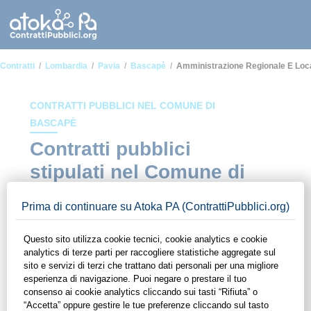
Contratti
Lombardia
Pavia
Bascapè
Amministrazione Regionale E Loc
CONTRATTI PUBBLICI NEL COMUNE DI
BASCAPÈ
Contratti pubblici
stipulati nel Comune di
Bascapè in ambito
Amministrazione
regionale e locale
In questa sezione del sito di ContrattiPubblici.org potrai avere
ad alcuni dei contratti presenti nella piattaforma stipulati
all'interno del Comune di Bascapè in ambito Amministrazione
regionale e locale. Grazie alle funzionalità di