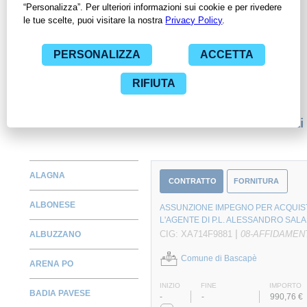
ContrattiPubblici.org potrai monitorare la scadenza dei
contratti pubblici di tuo interesse e programmare la tua attività
commerciale con le Pubbliche Amministrazioni con largo
anticipo. Il servizio di ContrattiPubblici.org offre agli utenti 7
giorni di prova gratuiti per avere l'opportunità di conoscere e
consultare tutti i dati inerenti ai contratti stipulati da una
specifica PA, compresi gli affidamenti diretti.
Monitora alcuni contratti
ALAGNA
CONTRATTO
FORNITURA
ALBONESE
ASSUNZIONE IMPEGNO PER ACQUIST
L'AGENTE DI P.L. ALESSANDRO SALA
|
CIG: XA714F9881
08-AFFIDAMEN
ALBUZZANO
Comune di Bascapè
ARENA PO
INIZIO
FINE
IMPORTO
BADIA PAVESE
-
-
990,76 €