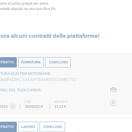
giorni di prova gratuiti per avere
ontratti stipulati da una specifica PA,
ora alcuni contratti della piattaforma!
NTRATTO
FORNITURA
CONCLUSO
ITURA OLIO PER MOTOSEGHE
|
Z640F6C8FC
23-AFFIDAMENTO DIRETTO
-
VIGILI DEL FUOCO-PAVIA
FINE
IMPORTO
0
/2014
28/06/2014
31,15 €
NTRATTO
LAVORO
CONCLUSO