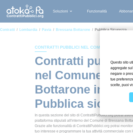
Soluzioni
Funzionalità
Abbonam
Contratti
Lombardia
Pavia
Bressana Bottarone
Pubblica Sicurezza
CONTRATTI PUBBLICI NEL COMUNE DI BRESS
Contratti pubblici
nel Comune di B
Bottarone in amb
Pubblica sicurez
In questa sezione del sito di ContrattiPubblici.org potrai avere
piattaforma stipulati all'interno del Comune di Bressana Bott
Grazie alle funzionalità di ContrattiPubblici.org potrai monitor
tuo interesse e programmare la tua attività commerciale con 