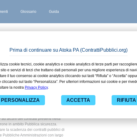
enti
Glossario
Guida
ANA BOTTARONE
 stipulati
ressana
ito
za
 ad alcuni dei contratti presenti nella
arone in ambito Pubblica sicurezza.
are la scadenza dei contratti pubblici di
le Pubbliche Amministrazioni con largo