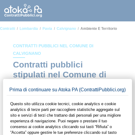
Contratti
Lombardia
Pavia
Calvignano
Ambiente E Territorio
CONTRATTI PUBBLICI NEL COMUNE DI
CALVIGNANO
Contratti pubblici
stipulati nel Comune di
Calvignano in ambito
Ambiente e territorio
In questa sezione del sito di ContrattiPubblici.org potrai avere
ad alcuni dei contratti presenti nella piattaforma stipulati
all'interno del Comune di Calvignano in ambito Ambiente e
territorio. Grazie alle funzionalità di ContrattiPubblici.org
potrai monitorare la scadenza dei contratti pubblici di tuo
interesse e programmare la tua attività commerciale con le