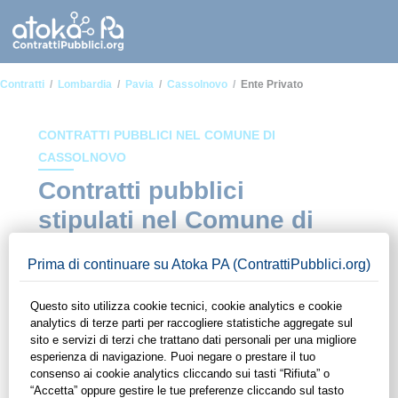
Contratti
Lombardia
Pavia
Cassolnovo
Ente Privato
CONTRATTI PUBBLICI NEL COMUNE DI
CASSOLNOVO
Contratti pubblici
stipulati nel Comune di
Cassolnovo in ambito
Ente privato
In questa sezione del sito di ContrattiPubblici.org potrai avere
ad alcuni dei contratti presenti nella piattaforma stipulati
all'interno del Comune di Cassolnovo in ambito Ente privato.
Grazie alle funzionalità di ContrattiPubblici.org potrai
monitorare la scadenza dei contratti pubblici di tuo interesse e
programmare la tua attività commerciale con le Pubbliche