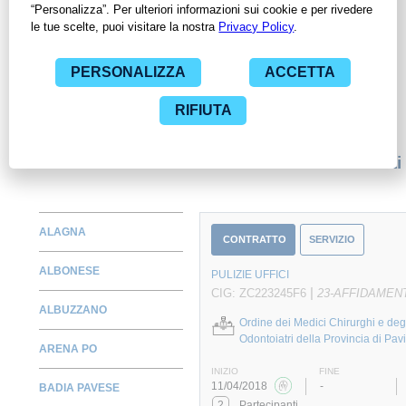
ContrattiPubblici.org potrai monitorare la scadenza dei
contratti pubblici di tuo interesse e programmare la tua attività
commerciale con le Pubbliche Amministrazioni con largo
anticipo. Il servizio di ContrattiPubblici.org offre agli utenti 7
giorni di prova gratuiti per avere l'opportunità di conoscere e
consultare tutti i dati inerenti ai contratti stipulati da una
specifica PA, compresi gli affidamenti diretti.
Monitora alcuni contratti
ALAGNA
CONTRATTO
SERVIZIO
ALBONESE
PULIZIE UFFICI
|
CIG: ZC223245F6
23-AFFIDAMEN
ALBUZZANO
Ordine dei Medici Chirurghi e deg
Odontoiatri della Provincia di Pav
ARENA PO
INIZIO
FINE
11/04/2018
-
BADIA PAVESE
2
Partecipanti