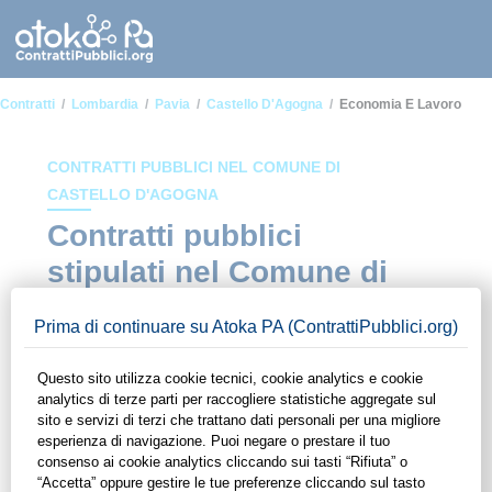
Contratti
Lombardia
Pavia
Castello D'Agogna
Economia E Lavoro
CONTRATTI PUBBLICI NEL COMUNE DI
CASTELLO D'AGOGNA
Contratti pubblici
stipulati nel Comune di
Castello d'Agogna in
ambito Economia e
lavoro
In questa sezione del sito di ContrattiPubblici.org potrai avere
ad alcuni dei contratti presenti nella piattaforma stipulati
all'interno del Comune di Castello d'Agogna in ambito
Economia e lavoro. Grazie alle funzionalità di