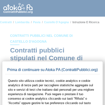
Contratti
Lombardia
Pavia
Castello D'Agogna
Istruzione E Ricerca
CONTRATTI PUBBLICI NEL COMUNE DI
CASTELLO D'AGOGNA
Contratti pubblici
stipulati nel Comune di
Castello d'Agogna in
ambito Istruzione e
ricerca
In questa sezione del sito di ContrattiPubblici.org potrai avere
ad alcuni dei contratti presenti nella piattaforma stipulati
all'interno del Comune di Castello d'Agogna in ambito
Istruzione e ricerca. Grazie alle funzionalità di