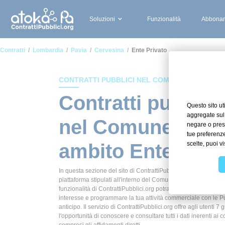
Soluzioni
Funzionalità
Abbonam
Contratti
Lombardia
Pavia
Cervesina
Ente Privato
CONTRATTI PUBBLICI NEL COMUNE DI CERVES
Contratti pubblici
nel Comune di Ce
ambito Ente priv
In questa sezione del sito di ContrattiPubblici.org potrai avere
piattaforma stipulati all'interno del Comune di Cervesina in a
funzionalità di ContrattiPubblici.org potrai monitorare la scade
interesse e programmare la tua attività commerciale con le P
anticipo. Il servizio di ContrattiPubblici.org offre agli utenti 7 
l'opportunità di conoscere e consultare tutti i dati inerenti ai c
compresi gli affidamenti diretti.