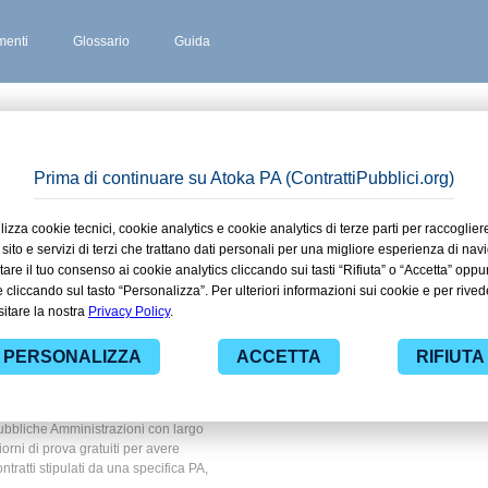
enti
Glossario
Guida
INA
 stipulati
rvesina in
ato
 ad alcuni dei contratti presenti nella
mbito Ente privato. Grazie alle
nza dei contratti pubblici di tuo
ubbliche Amministrazioni con largo
giorni di prova gratuiti per avere
ontratti stipulati da una specifica PA,