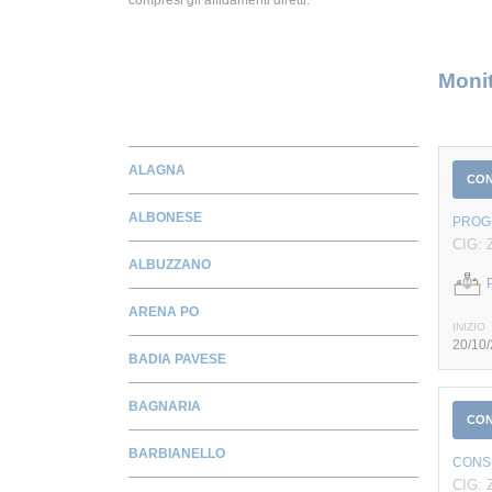
Monit
ALAGNA
CO
ALBONESE
PROGE
CIG: 
ALBUZZANO
ARENA PO
INIZIO
20/10
BADIA PAVESE
BAGNARIA
CO
BARBIANELLO
CONSU
CIG: 