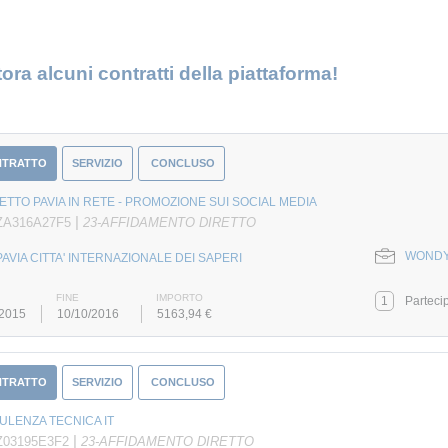
ora alcuni contratti della piattaforma!
NTRATTO
SERVIZIO
CONCLUSO
TTO PAVIA IN RETE - PROMOZIONE SUI SOCIAL MEDIA
|
ZA316A27F5
23-AFFIDAMENTO DIRETTO
WONDYO
PAVIA CITTA' INTERNAZIONALE DEI SAPERI
FINE
IMPORTO
1
Parteci
/2015
10/10/2016
5163,94 €
NTRATTO
SERVIZIO
CONCLUSO
LENZA TECNICA IT
|
Z03195E3F2
23-AFFIDAMENTO DIRETTO