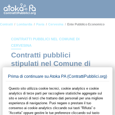
Contratti
Lombardia
Pavia
Cervesina
Ente Pubblico Economico
CONTRATTI PUBBLICI NEL COMUNE DI
CERVESINA
Contratti pubblici
stipulati nel Comune di
Cervesina in ambito
Ente pubblico
economico
In questa sezione del sito di ContrattiPubblici.org potrai avere
ad alcuni dei contratti presenti nella piattaforma stipulati
all'interno del Comune di Cervesina in ambito Ente pubblico
economico. Grazie alle funzionalità di ContrattiPubblici.org