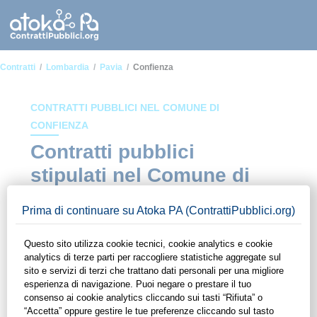
Contratti
Lombardia
Pavia
Confienza
CONTRATTI PUBBLICI NEL COMUNE DI
CONFIENZA
Contratti pubblici
stipulati nel Comune di
Confienza
In questa sezione del sito di ContrattiPubblici.org potrai avere
ad alcuni dei contratti presenti nella piattaforma stipulati
all'interno del Comune di Confienza. Grazie alle funzionalità
di ContrattiPubblici.org potrai monitorare la scadenza dei
contratti pubblici di tuo interesse e programmare la tua attività
commerciale con le Pubbliche Amministrazioni con largo
anticipo. Il servizio di ContrattiPubblici.org offre agli utenti 7
giorni di prova gratuiti per avere l'opportunità di conoscere e