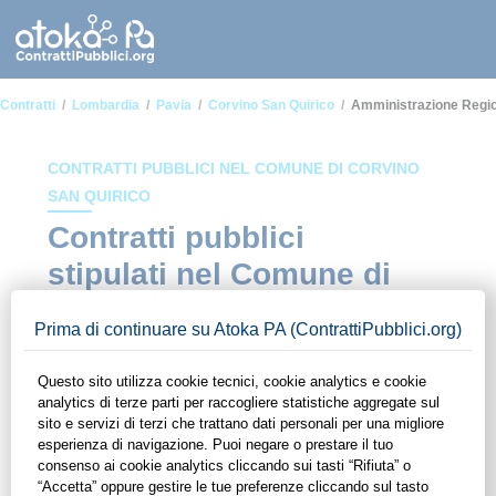
Contratti
Lombardia
Pavia
Corvino San Quirico
Amministrazione Regio
CONTRATTI PUBBLICI NEL COMUNE DI CORVINO
SAN QUIRICO
Contratti pubblici
stipulati nel Comune di
Corvino San Quirico in
ambito Amministrazione
regionale e locale
In questa sezione del sito di ContrattiPubblici.org potrai avere
ad alcuni dei contratti presenti nella piattaforma stipulati
all'interno del Comune di Corvino San Quirico in ambito
Amministrazione regionale e locale. Grazie alle funzionalità di