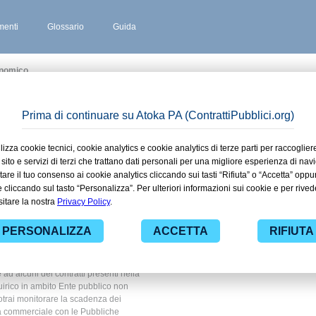
enti
Glossario
Guida
onomico
O SAN QUIRICO
 stipulati
orvino San
 Ente
onomico
 ad alcuni dei contratti presenti nella
uirico in ambito Ente pubblico non
potrai monitorare la scadenza dei
ità commerciale con le Pubbliche