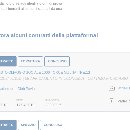
ici.org offre agli utenti 7 giorni di prova
 dati inerenti ai contratti stipulati da una
ora alcuni contratti della piattaforma!
NTRATTO
FORNITURA
CONCLUSO
STO OMAGGIO SOCIALE 1000 TORCE MULTIATTREZZI
|
 Z2C243E1ED
08-AFFIDAMENTO IN ECONOMIA - COTTIMO FIDUCIARIO
WINNER 
Automobile Club Pavia
FINE
IMPORTO
1
Parteci
/2018
17/04/2019
2300,00 €
NTRATTO
SERVIZIO
CONCLUSO