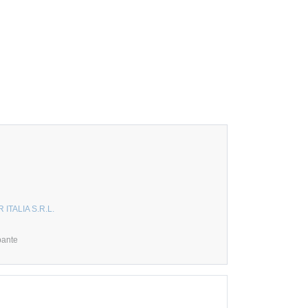
ITALIA S.R.L.
pante