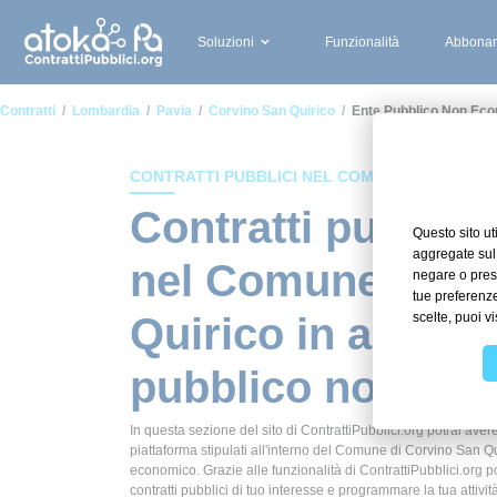
Soluzioni
Funzionalità
Abbonam
Contratti
Lombardia
Pavia
Corvino San Quirico
Ente Pubblico Non Ec
CONTRATTI PUBBLICI NEL COMUNE DI CORVIN
Contratti pubblici
nel Comune di C
Quirico in ambito
pubblico non ec
In questa sezione del sito di ContrattiPubblici.org potrai avere
piattaforma stipulati all'interno del Comune di Corvino San Q
economico. Grazie alle funzionalità di ContrattiPubblici.org 
contratti pubblici di tuo interesse e programmare la tua attiv