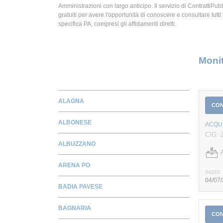
Amministrazioni con largo anticipo. Il servizio di ContrattiPubbl
gratuiti per avere l'opportunità di conoscere e consultare tutti i
specifica PA, compresi gli affidamenti diretti.
Monit
ALAGNA
CO
ALBONESE
ACQUI
CIG:
ALBUZZANO
ARENA PO
INIZIO
04/07
BADIA PAVESE
BAGNARIA
CO