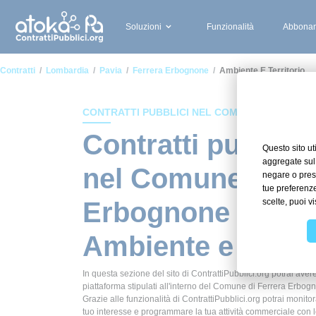
Soluzioni
Funzionalità
Abbonam
Contratti
Lombardia
Pavia
Ferrera Erbognone
Ambiente E Territorio
CONTRATTI PUBBLICI NEL COMUNE DI FERRE
Contratti pubblici
nel Comune di Fe
Erbognone in am
Ambiente e territ
In questa sezione del sito di ContrattiPubblici.org potrai avere
piattaforma stipulati all'interno del Comune di Ferrera Erbogn
Grazie alle funzionalità di ContrattiPubblici.org potrai monitor
tuo interesse e programmare la tua attività commerciale con 