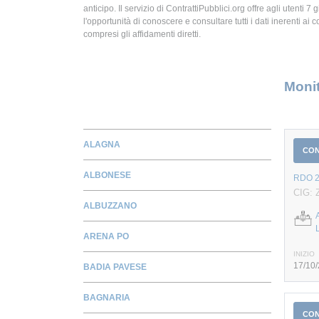
anticipo. Il servizio di ContrattiPubblici.org offre agli utenti 7 
l'opportunità di conoscere e consultare tutti i dati inerenti ai c
compresi gli affidamenti diretti.
Monit
ALAGNA
CO
ALBONESE
RDO 20
CIG: 
ALBUZZANO
ARENA PO
INIZIO
17/10
BADIA PAVESE
BAGNARIA
CO