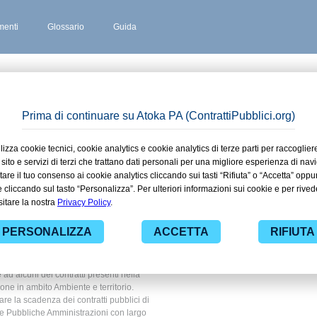
enti
Glossario
Guida
RA ERBOGNONE
 stipulati
rrera
bito
orio
 ad alcuni dei contratti presenti nella
one in ambito Ambiente e territorio.
are la scadenza dei contratti pubblici di
le Pubbliche Amministrazioni con largo