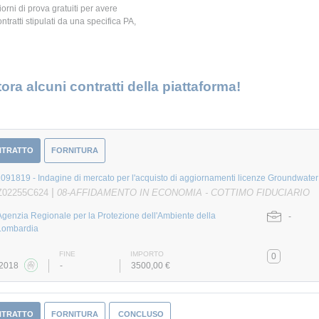
giorni di prova gratuiti per avere
ontratti stipulati da una specifica PA,
ora alcuni contratti della piattaforma!
NTRATTO
FORNITURA
91819 - Indagine di mercato per l'acquisto di aggiornamenti licenze Groundwater
|
Z02255C624
08-AFFIDAMENTO IN ECONOMIA - COTTIMO FIDUCIARIO
Agenzia Regionale per la Protezione dell'Ambiente della
-
Lombardia
FINE
IMPORTO
0
/2018
-
3500,00 €
NTRATTO
FORNITURA
CONCLUSO