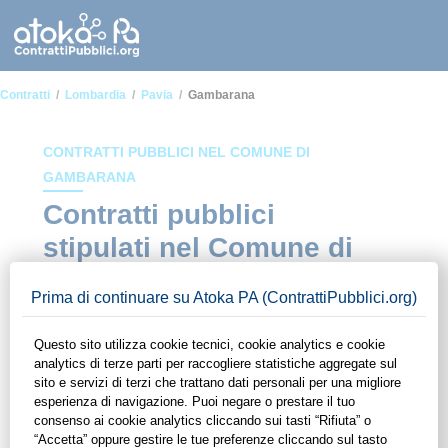
Contratti
Lombardia
Pavia
Gambarana
CONTRATTI PUBBLICI NEL COMUNE DI
GAMBARANA
Contratti pubblici
stipulati nel Comune di
Gambarana
In questa sezione del sito di ContrattiPubblici.org potrai avere
ad alcuni dei contratti presenti nella piattaforma stipulati
all'interno del Comune di Gambarana. Grazie alle funzionalità
di ContrattiPubblici.org potrai monitorare la scadenza dei
contratti pubblici di tuo interesse e programmare la tua attività
commerciale con le Pubbliche Amministrazioni con largo
anticipo. Il servizio di ContrattiPubblici.org offre agli utenti 7
giorni di prova gratuiti per avere l'opportunità di conoscere e