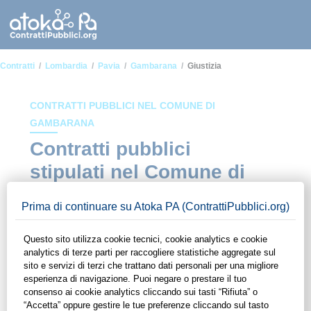
Contratti
Lombardia
Pavia
Gambarana
Giustizia
CONTRATTI PUBBLICI NEL COMUNE DI
GAMBARANA
Contratti pubblici
stipulati nel Comune di
Gambarana in ambito
Giustizia
In questa sezione del sito di ContrattiPubblici.org potrai avere
ad alcuni dei contratti presenti nella piattaforma stipulati
all'interno del Comune di Gambarana in ambito Giustizia.
Grazie alle funzionalità di ContrattiPubblici.org potrai
monitorare la scadenza dei contratti pubblici di tuo interesse e
programmare la tua attività commerciale con le Pubbliche