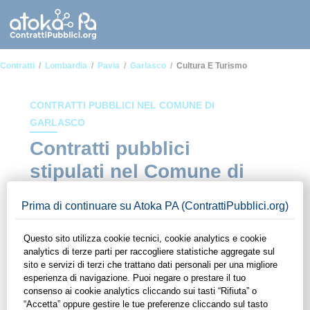
Contratti
Lombardia
Pavia
Garlasco
Cultura E Turismo
CONTRATTI PUBBLICI NEL COMUNE DI
GARLASCO
Contratti pubblici
stipulati nel Comune di
Garlasco in ambito
Cultura e turismo
In questa sezione del sito di ContrattiPubblici.org potrai avere
ad alcuni dei contratti presenti nella piattaforma stipulati
all'interno del Comune di Garlasco in ambito Cultura e
turismo. Grazie alle funzionalità di ContrattiPubblici.org potrai
monitorare la scadenza dei contratti pubblici di tuo interesse e
programmare la tua attività commerciale con le Pubbliche