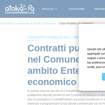
Soluzioni
Funzionalità
Abbonam
Contratti
Lombardia
Pavia
Garlasco
Ente Pubblico Economico
CONTRATTI PUBBLICI NEL COMUNE DI GARLA
Contratti pubblici
nel Comune di Ga
ambito Ente pubb
economico
In questa sezione del sito di ContrattiPubblici.org potrai avere
piattaforma stipulati all'interno del Comune di Garlasco in 
alle funzionalità di ContrattiPubblici.org potrai monitorare la 
interesse e programmare la tua attività commerciale con le P