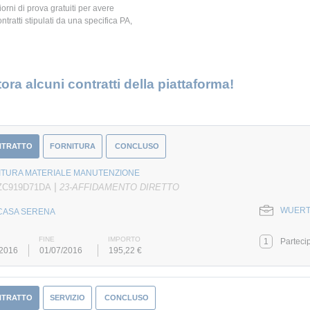
giorni di prova gratuiti per avere
ontratti stipulati da una specifica PA,
ora alcuni contratti della piattaforma!
NTRATTO
FORNITURA
CONCLUSO
ITURA MATERIALE MANUTENZIONE
|
 ZC919D71DA
23-AFFIDAMENTO DIRETTO
WUERTH 
CASA SERENA
FINE
IMPORTO
1
Parteci
/2016
01/07/2016
195,22 €
NTRATTO
SERVIZIO
CONCLUSO