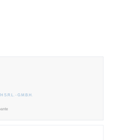
S.R.L. - G.M.B.H.
pante