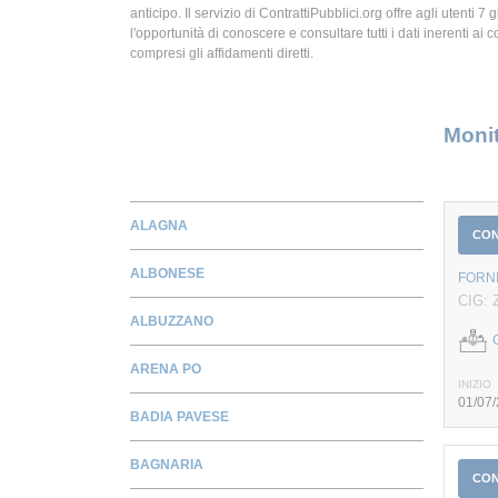
anticipo. Il servizio di ContrattiPubblici.org offre agli utenti 7 
l'opportunità di conoscere e consultare tutti i dati inerenti ai c
compresi gli affidamenti diretti.
Monit
ALAGNA
CO
ALBONESE
FORN
CIG:
ALBUZZANO
ARENA PO
INIZIO
01/07
BADIA PAVESE
BAGNARIA
CO