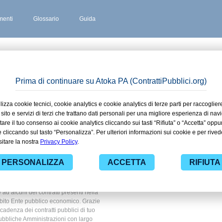
enti
Glossario
Guida
SCO
 stipulati
rlasco in
lico
 ad alcuni dei contratti presenti nella
ambito Ente pubblico economico. Grazie
scadenza dei contratti pubblici di tuo
ubbliche Amministrazioni con largo