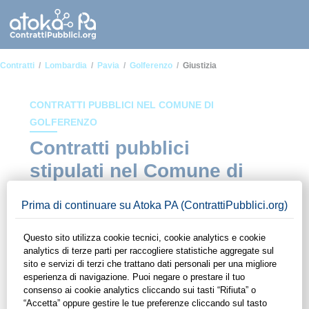
Contratti
Lombardia
Pavia
Golferenzo
Giustizia
CONTRATTI PUBBLICI NEL COMUNE DI
GOLFERENZO
Contratti pubblici
stipulati nel Comune di
Golferenzo in ambito
Giustizia
In questa sezione del sito di ContrattiPubblici.org potrai avere
ad alcuni dei contratti presenti nella piattaforma stipulati
all'interno del Comune di Golferenzo in ambito Giustizia.
Grazie alle funzionalità di ContrattiPubblici.org potrai
monitorare la scadenza dei contratti pubblici di tuo interesse e
programmare la tua attività commerciale con le Pubbliche