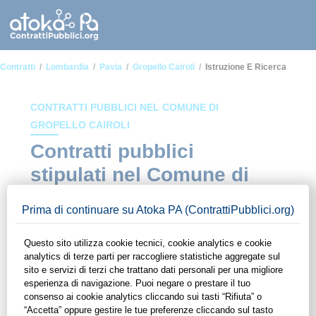
Contratti
Lombardia
Pavia
Gropello Cairoli
Istruzione E Ricerca
CONTRATTI PUBBLICI NEL COMUNE DI
GROPELLO CAIROLI
Contratti pubblici
stipulati nel Comune di
Gropello Cairoli in
ambito Istruzione e
ricerca
In questa sezione del sito di ContrattiPubblici.org potrai avere
ad alcuni dei contratti presenti nella piattaforma stipulati
all'interno del Comune di Gropello Cairoli in ambito Istruzione
e ricerca. Grazie alle funzionalità di ContrattiPubblici.org