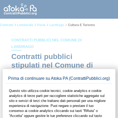
Contratti
Lombardia
Pavia
Lardirago
Cultura E Turismo
CONTRATTI PUBBLICI NEL COMUNE DI
LARDIRAGO
Contratti pubblici
stipulati nel Comune di
Lardirago in ambito
Cultura e turismo
In questa sezione del sito di ContrattiPubblici.org potrai avere
ad alcuni dei contratti presenti nella piattaforma stipulati
all'interno del Comune di Lardirago in ambito Cultura e
turismo. Grazie alle funzionalità di ContrattiPubblici.org potrai
monitorare la scadenza dei contratti pubblici di tuo interesse e
programmare la tua attività commerciale con le Pubbliche