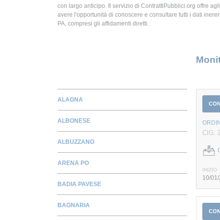
con largo anticipo. Il servizio di ContrattiPubblici.org offre agli
avere l'opportunità di conoscere e consultare tutti i dati inerent
PA, compresi gli affidamenti diretti.
Monit
ALAGNA
CO
ALBONESE
ORDIN
CIG: 
ALBUZZANO
C
ARENA PO
INIZIO
10/01
BADIA PAVESE
BAGNARIA
CO