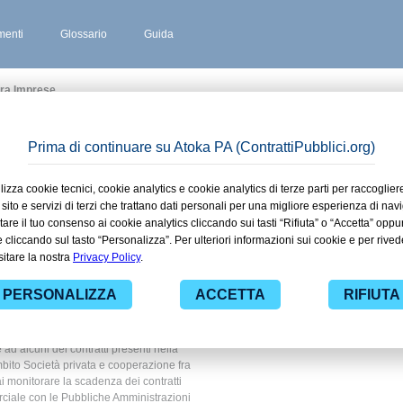
enti
Glossario
Guida
Fra Imprese
AGO
 stipulati
rdirago in
ivata e
 imprese
 ad alcuni dei contratti presenti nella
mbito Società privata e cooperazione fra
ai monitorare la scadenza dei contratti
erciale con le Pubbliche Amministrazioni