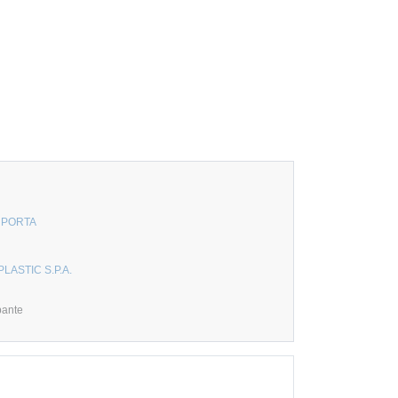
A PORTA
PLASTIC S.P.A.
pante