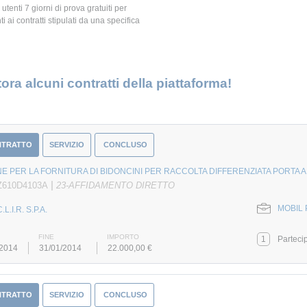
 utenti 7 giorni di prova gratuiti per
i ai contratti stipulati da una specifica
ora alcuni contratti della piattaforma!
NTRATTO
SERVIZIO
CONCLUSO
E PER LA FORNITURA DI BIDONCINI PER RACCOLTA DIFFERENZIATA PORTA 
|
Z610D4103A
23-AFFIDAMENTO DIRETTO
MOBIL 
.L.I.R. S.P.A.
FINE
IMPORTO
1
Parteci
/2014
31/01/2014
22.000,00 €
NTRATTO
SERVIZIO
CONCLUSO