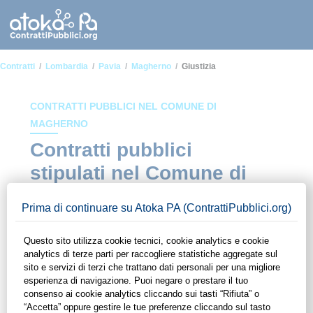
Contratti
Lombardia
Pavia
Magherno
Giustizia
CONTRATTI PUBBLICI NEL COMUNE DI
MAGHERNO
Contratti pubblici
stipulati nel Comune di
Magherno in ambito
Giustizia
In questa sezione del sito di ContrattiPubblici.org potrai avere
ad alcuni dei contratti presenti nella piattaforma stipulati
all'interno del Comune di Magherno in ambito Giustizia.
Grazie alle funzionalità di ContrattiPubblici.org potrai
monitorare la scadenza dei contratti pubblici di tuo interesse e
programmare la tua attività commerciale con le Pubbliche