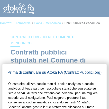
Contratti
Lombardia
Pavia
Menconico
Ente Pubblico Economico
CONTRATTI PUBBLICI NEL COMUNE DI
MENCONICO
Contratti pubblici
stipulati nel Comune di
Menconico in ambito
Ente pubblico
economico
In questa sezione del sito di ContrattiPubblici.org potrai avere
ad alcuni dei contratti presenti nella piattaforma stipulati
all'interno del Comune di Menconico in ambito Ente pubblico
economico. Grazie alle funzionalità di ContrattiPubblici.org