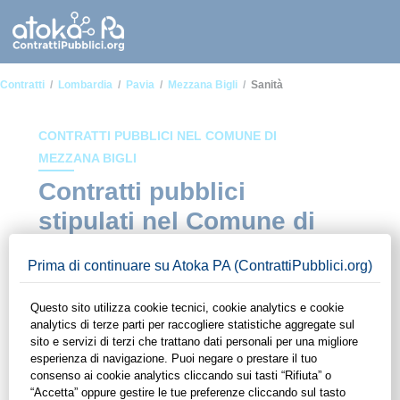
Contratti
Lombardia
Pavia
Mezzana Bigli
Sanità
CONTRATTI PUBBLICI NEL COMUNE DI
MEZZANA BIGLI
Contratti pubblici
stipulati nel Comune di
Mezzana Bigli in ambito
Sanità
In questa sezione del sito di ContrattiPubblici.org potrai avere
ad alcuni dei contratti presenti nella piattaforma stipulati
all'interno del Comune di Mezzana Bigli in ambito Sanità.
Grazie alle funzionalità di ContrattiPubblici.org potrai
monitorare la scadenza dei contratti pubblici di tuo interesse e
programmare la tua attività commerciale con le Pubbliche