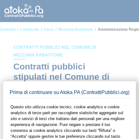
Contratti
Lombardia
Pavia
Mezzana Rabattone
Amministrazione Regio
CONTRATTI PUBBLICI NEL COMUNE DI
MEZZANA RABATTONE
Contratti pubblici
stipulati nel Comune di
Mezzana Rabattone in
ambito Amministrazione
regionale e locale
In questa sezione del sito di ContrattiPubblici.org potrai avere
ad alcuni dei contratti presenti nella piattaforma stipulati
all'interno del Comune di Mezzana Rabattone in ambito
Amministrazione regionale e locale. Grazie alle funzionalità di