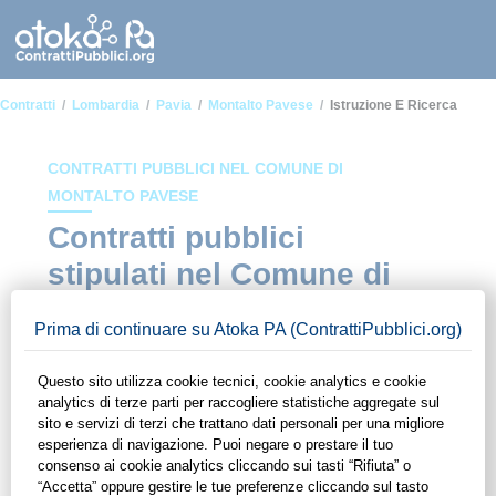
Contratti
Lombardia
Pavia
Montalto Pavese
Istruzione E Ricerca
CONTRATTI PUBBLICI NEL COMUNE DI
MONTALTO PAVESE
Contratti pubblici
stipulati nel Comune di
Montalto Pavese in
ambito Istruzione e
ricerca
In questa sezione del sito di ContrattiPubblici.org potrai avere
ad alcuni dei contratti presenti nella piattaforma stipulati
all'interno del Comune di Montalto Pavese in ambito
Istruzione e ricerca. Grazie alle funzionalità di