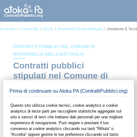
Contratti
Lombardia
Pavia
Montebello Della Battaglia
Ambiente E Terri
CONTRATTI PUBBLICI NEL COMUNE DI
MONTEBELLO DELLA BATTAGLIA
Contratti pubblici
stipulati nel Comune di
Montebello della
Battaglia in ambito
Ambiente e territorio
In questa sezione del sito di ContrattiPubblici.org potrai avere
ad alcuni dei contratti presenti nella piattaforma stipulati
all'interno del Comune di Montebello della Battaglia in ambito
Ambiente e territorio. Grazie alle funzionalità di