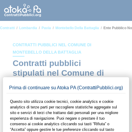
Contratti
Lombardia
Pavia
Montebello Della Battaglia
Ente Pubblico N
CONTRATTI PUBBLICI NEL COMUNE DI
MONTEBELLO DELLA BATTAGLIA
Contratti pubblici
stipulati nel Comune di
Montebello della
Battaglia in ambito Ente
pubblico non economico
In questa sezione del sito di ContrattiPubblici.org potrai avere
ad alcuni dei contratti presenti nella piattaforma stipulati
all'interno del Comune di Montebello della Battaglia in ambito
Ente pubblico non economico. Grazie alle funzionalità di