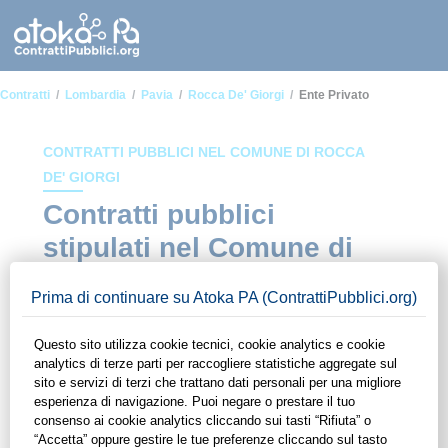
Contratti
Lombardia
Pavia
Rocca De' Giorgi
Ente Privato
CONTRATTI PUBBLICI NEL COMUNE DI ROCCA
DE' GIORGI
Contratti pubblici
stipulati nel Comune di
Rocca de' Giorgi in
ambito Ente privato
In questa sezione del sito di ContrattiPubblici.org potrai avere
ad alcuni dei contratti presenti nella piattaforma stipulati
all'interno del Comune di Rocca de' Giorgi in ambito Ente
privato. Grazie alle funzionalità di ContrattiPubblici.org potrai
monitorare la scadenza dei contratti pubblici di tuo interesse e
programmare la tua attività commerciale con le Pubbliche