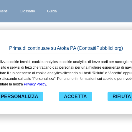
enti
Glossario
Guida
CALA
 stipulati
ovescala
 ad alcuni dei contratti presenti nella
ie alle funzionalità di
ti pubblici di tuo interesse e
nistrazioni con largo anticipo. Il
ova gratuiti per avere l'opportunità di
ti da una specifica PA, compresi gli