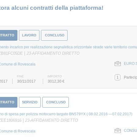
ora alcuni contratti della piattaforma!
NTRATTO
LAVORO
CONCLUSO
mento incarico per realizzazione segnaletica orizzontale strade varie territorio com
|
 ZB81FC05DE
23-AFFIDAMENTO DIRETTO
EURO S
Comune di Rovescala
FINE
IMPORTO
1
Parteci
/2017
30/11/2017
3012,30 €
NTRATTO
SERVIZIO
CONCLUSO
o di spesa per polizza motocarro targato BN579YX ( 08.02.2016 ---07.02.2017)
|
ZEE1806916
23-AFFIDAMENTO DIRETTO
CONSUL
Comune di Rovescala