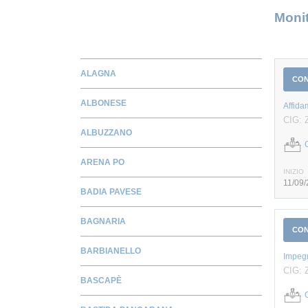
Monit
ALAGNA
CO
ALBONESE
Affida
CIG:
ALBUZZANO
ARENA PO
INIZIO
11/09
BADIA PAVESE
BAGNARIA
CO
BARBIANELLO
Impegn
CIG: 
BASCAPÈ