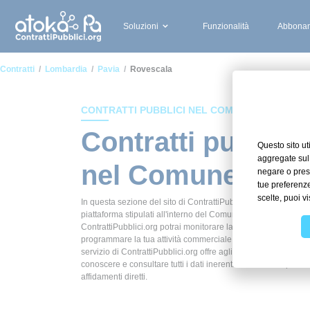
Soluzioni
Funzionalità
Abbonam
Contratti
Lombardia
Pavia
Rovescala
CONTRATTI PUBBLICI NEL COMUNE DI ROVES
Contratti pubblici
nel Comune di R
In questa sezione del sito di ContrattiPubblici.org potrai avere
piattaforma stipulati all'interno del Comune di Rovescala. Graz
ContrattiPubblici.org potrai monitorare la scadenza dei contrat
programmare la tua attività commerciale con le Pubbliche Ammi
servizio di ContrattiPubblici.org offre agli utenti 7 giorni di pr
conoscere e consultare tutti i dati inerenti ai contratti stipula
affidamenti diretti.