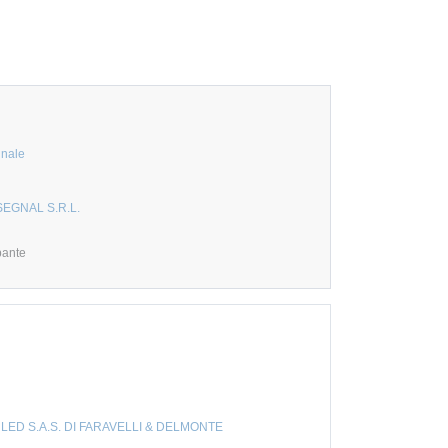
unale
EGNAL S.R.L.
pante
ED S.A.S. DI FARAVELLI & DELMONTE