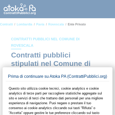
Contratti
Lombardia
Pavia
Rovescala
Ente Privato
CONTRATTI PUBBLICI NEL COMUNE DI
ROVESCALA
Contratti pubblici
stipulati nel Comune di
Rovescala in ambito
Ente privato
In questa sezione del sito di ContrattiPubblici.org potrai avere
ad alcuni dei contratti presenti nella piattaforma stipulati
all'interno del Comune di Rovescala in ambito Ente privato.
Grazie alle funzionalità di ContrattiPubblici.org potrai
monitorare la scadenza dei contratti pubblici di tuo interesse e
programmare la tua attività commerciale con le Pubbliche