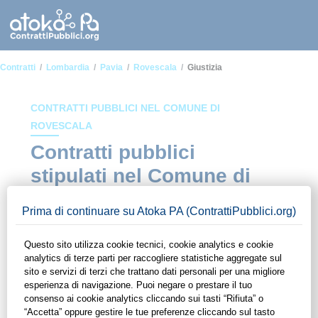
Contratti
Lombardia
Pavia
Rovescala
Giustizia
CONTRATTI PUBBLICI NEL COMUNE DI
ROVESCALA
Contratti pubblici
stipulati nel Comune di
Rovescala in ambito
Giustizia
In questa sezione del sito di ContrattiPubblici.org potrai avere
ad alcuni dei contratti presenti nella piattaforma stipulati
all'interno del Comune di Rovescala in ambito Giustizia.
Grazie alle funzionalità di ContrattiPubblici.org potrai
monitorare la scadenza dei contratti pubblici di tuo interesse e
programmare la tua attività commerciale con le Pubbliche