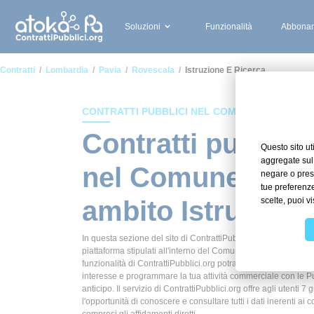
Soluzioni
Funzionalità
Abbonam
Contratti
Lombardia
Pavia
Rovescala
Istruzione E Ricerca
CONTRATTI PUBBLICI NEL COMUNE DI ROVES
Contratti pubblici
nel Comune di Ro
ambito Istruzione
In questa sezione del sito di ContrattiPubblici.org potrai avere
piattaforma stipulati all'interno del Comune di Rovescala in am
funzionalità di ContrattiPubblici.org potrai monitorare la scade
interesse e programmare la tua attività commerciale con le P
anticipo. Il servizio di ContrattiPubblici.org offre agli utenti 7 
l'opportunità di conoscere e consultare tutti i dati inerenti ai c
compresi gli affidamenti diretti.