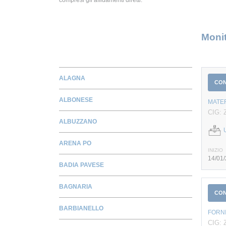
Monit
ALAGNA
CO
ALBONESE
MATER
CIG: 
ALBUZZANO
ARENA PO
INIZIO
14/01
BADIA PAVESE
BAGNARIA
CO
BARBIANELLO
FORN
CIG: