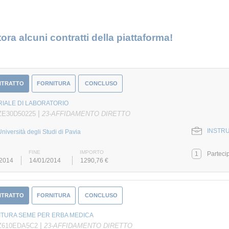
ora alcuni contratti della piattaforma!
NTRATTO
FORNITURA
CONCLUSO
IALE DI LABORATORIO
|
ZE30D50225
23-AFFIDAMENTO DIRETTO
INSTRU
Università degli Studi di Pavia
FINE
IMPORTO
1
Parteci
/2014
14/01/2014
1290,76 €
NTRATTO
FORNITURA
CONCLUSO
ITURA SEME PER ERBA MEDICA
|
 Z610EDA5C2
23-AFFIDAMENTO DIRETTO