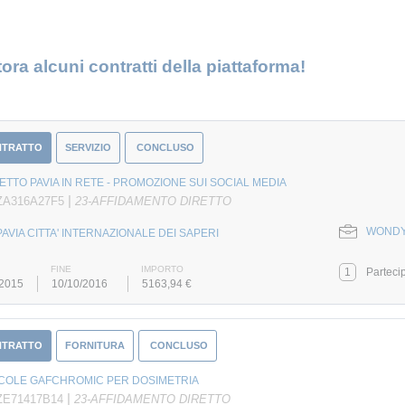
ora alcuni contratti della piattaforma!
NTRATTO
SERVIZIO
CONCLUSO
TTO PAVIA IN RETE - PROMOZIONE SUI SOCIAL MEDIA
|
ZA316A27F5
23-AFFIDAMENTO DIRETTO
WONDYO
PAVIA CITTA' INTERNAZIONALE DEI SAPERI
FINE
IMPORTO
1
Parteci
/2015
10/10/2016
5163,94 €
NTRATTO
FORNITURA
CONCLUSO
ICOLE GAFCHROMIC PER DOSIMETRIA
|
ZE71417B14
23-AFFIDAMENTO DIRETTO