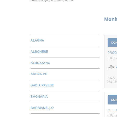
Monit
ALAGNA
CO
ALBONESE
PROGE
CIG: 
ALBUZZANO
ARENA PO
INIZIO
20/10
BADIA PAVESE
BAGNARIA
CO
BARBIANELLO
PELL
CIG: 