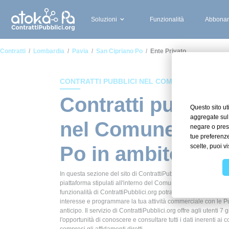
Soluzioni
Funzionalità
Abbonam
Contratti
Lombardia
Pavia
San Cipriano Po
Ente Privato
CONTRATTI PUBBLICI NEL COMUNE DI SAN CIP
Contratti pubblici
nel Comune di Sa
Po in ambito Ente
In questa sezione del sito di ContrattiPubblici.org potrai avere
piattaforma stipulati all'interno del Comune di San Cipriano P
funzionalità di ContrattiPubblici.org potrai monitorare la scade
interesse e programmare la tua attività commerciale con le P
anticipo. Il servizio di ContrattiPubblici.org offre agli utenti 7 
l'opportunità di conoscere e consultare tutti i dati inerenti ai c
compresi gli affidamenti diretti.