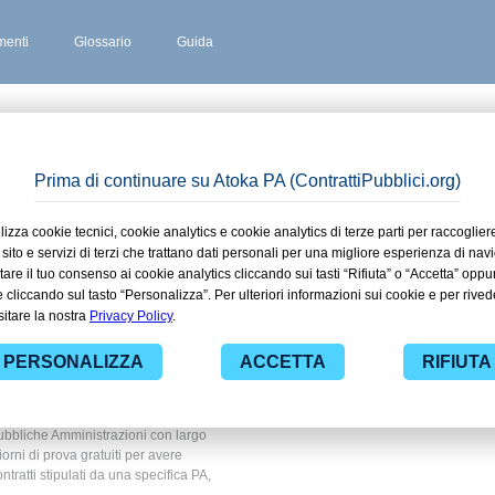
enti
Glossario
Guida
RIANO PO
 stipulati
n Cipriano
 privato
 ad alcuni dei contratti presenti nella
o in ambito Ente privato. Grazie alle
nza dei contratti pubblici di tuo
ubbliche Amministrazioni con largo
giorni di prova gratuiti per avere
ontratti stipulati da una specifica PA,