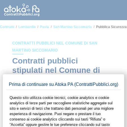
Contratti
Lombardia
Pavia
San Martino Siccomario
Pubblica Sicurezza
CONTRATTI PUBBLICI NEL COMUNE DI SAN
MARTINO SICCOMARIO
Contratti pubblici
stipulati nel Comune di
San Martino Siccomario
in ambito Pubblica
sicurezza
In questa sezione del sito di ContrattiPubblici.org potrai avere
ad alcuni dei contratti presenti nella piattaforma stipulati
all'interno del Comune di San Martino Siccomario in ambito
Pubblica sicurezza. Grazie alle funzionalità di