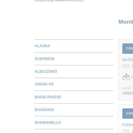
Monit
ALAGNA
CO
ALBONESE
MATER
CIG: 
ALBUZZANO
ARENA PO
INIZIO
14/01
BADIA PAVESE
BAGNARIA
CO
BARBIANELLO
FORN
CIG: