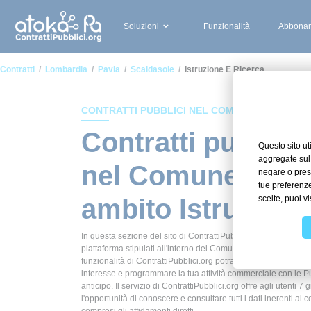
Soluzioni
Funzionalità
Abbonam
Contratti
Lombardia
Pavia
Scaldasole
Istruzione E Ricerca
CONTRATTI PUBBLICI NEL COMUNE DI SCALD
Contratti pubblici
nel Comune di Sc
ambito Istruzione
In questa sezione del sito di ContrattiPubblici.org potrai avere
piattaforma stipulati all'interno del Comune di Scaldasole in a
funzionalità di ContrattiPubblici.org potrai monitorare la scade
interesse e programmare la tua attività commerciale con le P
anticipo. Il servizio di ContrattiPubblici.org offre agli utenti 7 
l'opportunità di conoscere e consultare tutti i dati inerenti ai c
compresi gli affidamenti diretti.