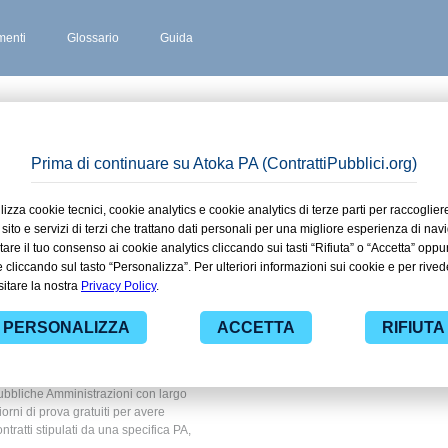
enti
Glossario
Guida
ASOLE
 stipulati
aldasole in
 e ricerca
 ad alcuni dei contratti presenti nella
mbito Istruzione e ricerca. Grazie alle
nza dei contratti pubblici di tuo
ubbliche Amministrazioni con largo
giorni di prova gratuiti per avere
ontratti stipulati da una specifica PA,