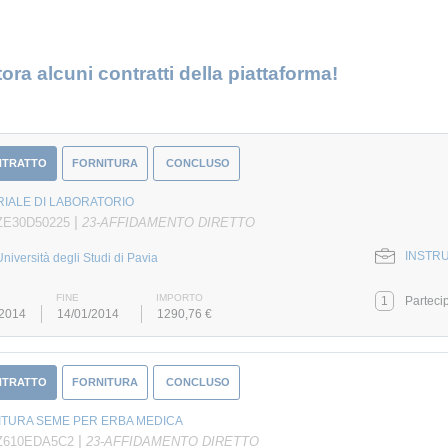
ora alcuni contratti della piattaforma!
NTRATTO
FORNITURA
CONCLUSO
IALE DI LABORATORIO
|
ZE30D50225
23-AFFIDAMENTO DIRETTO
INSTRU
Università degli Studi di Pavia
FINE
IMPORTO
1
Parteci
/2014
14/01/2014
1290,76 €
NTRATTO
FORNITURA
CONCLUSO
ITURA SEME PER ERBA MEDICA
|
 Z610EDA5C2
23-AFFIDAMENTO DIRETTO