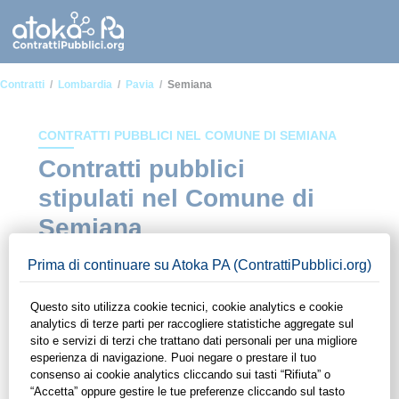
Contratti
Lombardia
Pavia
Semiana
CONTRATTI PUBBLICI NEL COMUNE DI SEMIANA
Contratti pubblici
stipulati nel Comune di
Semiana
In questa sezione del sito di ContrattiPubblici.org potrai avere
ad alcuni dei contratti presenti nella piattaforma stipulati
all'interno del Comune di Semiana. Grazie alle funzionalità di
ContrattiPubblici.org potrai monitorare la scadenza dei
contratti pubblici di tuo interesse e programmare la tua attività
commerciale con le Pubbliche Amministrazioni con largo
anticipo. Il servizio di ContrattiPubblici.org offre agli utenti 7
giorni di prova gratuiti per avere l'opportunità di conoscere e
consultare tutti i dati inerenti ai contratti stipulati da una