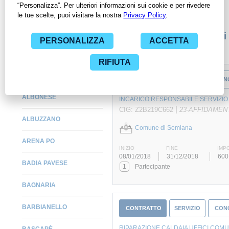
specifica PA, compresi gli affidamenti diretti.
Monitora alcuni contratti
ALAGNA
CONTRATTO
SERVIZIO
CON
ALBONESE
INCARICO RESPONSABILE SERVIZIO
|
CIG: Z2B219C662
23-AFFIDAMEN
ALBUZZANO
Comune di Semiana
ARENA PO
INIZIO
FINE
IMP
08/01/2018
31/12/2018
600
BADIA PAVESE
1
Partecipante
BAGNARIA
BARBIANELLO
CONTRATTO
SERVIZIO
CON
RIPARAZIONE CALDAIA UFFICI COMU
BASCAPÈ