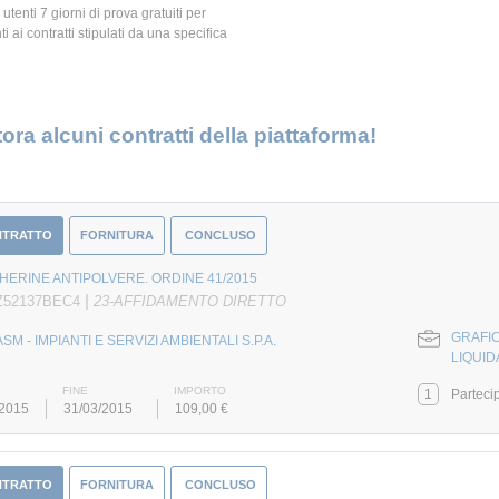
 utenti 7 giorni di prova gratuiti per
i ai contratti stipulati da una specifica
ora alcuni contratti della piattaforma!
NTRATTO
FORNITURA
CONCLUSO
ERINE ANTIPOLVERE. ORDINE 41/2015
|
Z52137BEC4
23-AFFIDAMENTO DIRETTO
GRAFIC
ASM - IMPIANTI E SERVIZI AMBIENTALI S.P.A.
LIQUID
FINE
IMPORTO
1
Parteci
/2015
31/03/2015
109,00 €
NTRATTO
FORNITURA
CONCLUSO