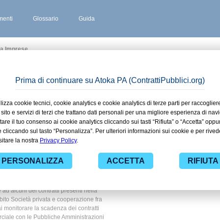
enti
Glossario
Guida
ra Imprese
A
 stipulati
miana in
ivata e
 imprese
 ad alcuni dei contratti presenti nella
bito Società privata e cooperazione fra
ai monitorare la scadenza dei contratti
erciale con le Pubbliche Amministrazioni