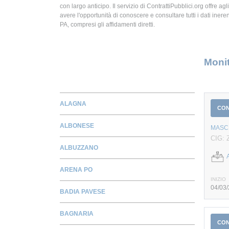
con largo anticipo. Il servizio di ContrattiPubblici.org offre agli
avere l'opportunità di conoscere e consultare tutti i dati inerent
PA, compresi gli affidamenti diretti.
Monit
ALAGNA
CO
ALBONESE
MASCH
CIG: 
ALBUZZANO
ARENA PO
INIZIO
04/03
BADIA PAVESE
BAGNARIA
CO