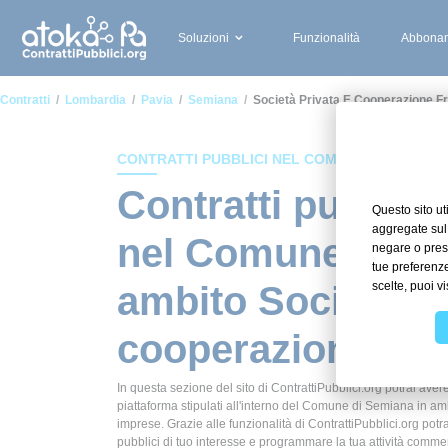
Soluzioni
Funzionalità
Abbonam
Contratti
Lombardia
Pavia
Semiana
Società Privata E Cooperazione F
CONTRATTI PUBBLICI NEL COMUNE DI SEMIAN
Contratti pubblici
nel Comune di Se
ambito Società pr
cooperazione fra
In questa sezione del sito di ContrattiPubblici.org potrai avere
piattaforma stipulati all'interno del Comune di Semiana in am
imprese. Grazie alle funzionalità di ContrattiPubblici.org potr
pubblici di tuo interesse e programmare la tua attività comm