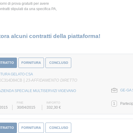
giorni di prova gratuiti per avere
ontratti stipulati da una specifica PA,
ora alcuni contratti della piattaforma!
NTRATTO
FORNITURA
CONCLUSO
ITURA GELATO CSA
|
 XC314D84CB
23-AFFIDAMENTO DIRETTO
GE-GA S
AZIENDA SPECIALE MULTISERVIZI VIGEVANO
FINE
IMPORTO
1
Parteci
/2015
30/04/2015
332,30 €
NTRATTO
FORNITURA
CONCLUSO