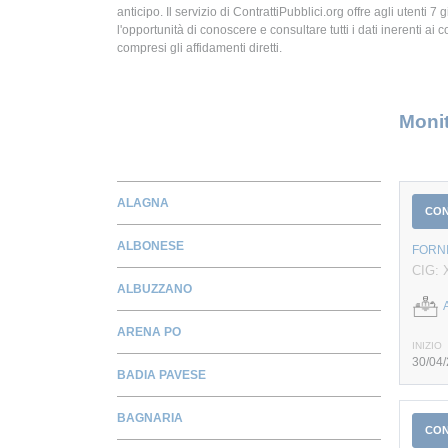
anticipo. Il servizio di ContrattiPubblici.org offre agli utenti 7 
l'opportunità di conoscere e consultare tutti i dati inerenti ai c
compresi gli affidamenti diretti.
Monit
ALAGNA
CO
ALBONESE
FORN
CIG:
ALBUZZANO
ARENA PO
INIZIO
30/04
BADIA PAVESE
BAGNARIA
CO