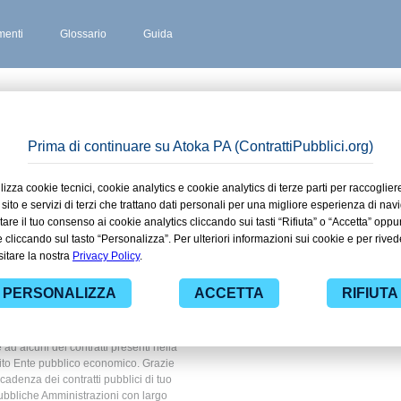
enti
Glossario
Guida
 stipulati
ommo in
lico
 ad alcuni dei contratti presenti nella
bito Ente pubblico economico. Grazie
scadenza dei contratti pubblici di tuo
ubbliche Amministrazioni con largo