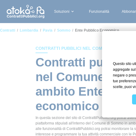
Soluzioni
Funzionalità
Abbonam
Contratti
Lombardia
Pavia
Sommo
Ente Pubblico Economico
CONTRATTI PUBBLICI NEL COMUNE DI SOMMO
Contratti pubblici
nel Comune di S
ambito Ente pubb
economico
In questa sezione del sito di ContrattiPubblici.org potrai avere
piattaforma stipulati all'interno del Comune di Sommo in am
alle funzionalità di ContrattiPubblici.org potrai monitorare la 
interesse e programmare la tua attività commerciale con le P