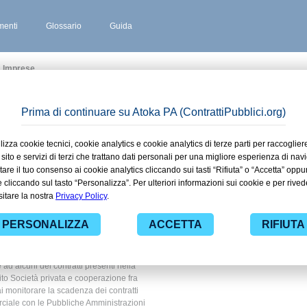
enti
Glossario
Guida
a Imprese
 stipulati
ommo in
ivata e
 imprese
 ad alcuni dei contratti presenti nella
ito Società privata e cooperazione fra
ai monitorare la scadenza dei contratti
erciale con le Pubbliche Amministrazioni