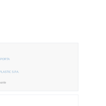
A PORTA
PLASTIC S.P.A.
pante