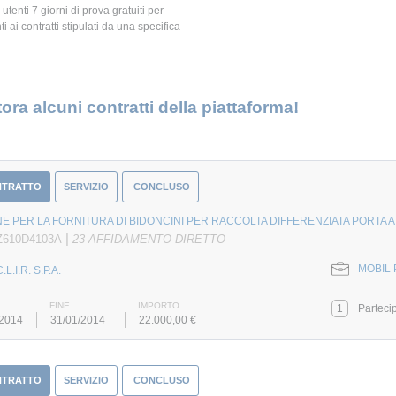
 utenti 7 giorni di prova gratuiti per
i ai contratti stipulati da una specifica
ora alcuni contratti della piattaforma!
NTRATTO
SERVIZIO
CONCLUSO
E PER LA FORNITURA DI BIDONCINI PER RACCOLTA DIFFERENZIATA PORTA 
|
Z610D4103A
23-AFFIDAMENTO DIRETTO
MOBIL 
.L.I.R. S.P.A.
FINE
IMPORTO
1
Parteci
/2014
31/01/2014
22.000,00 €
NTRATTO
SERVIZIO
CONCLUSO