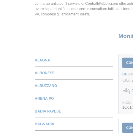
con largo anticipo. Il servizio di ContrattiPubblici.org offre agli
avere l'opportunità di conoscere e consultare tutti i dati inerent
PA, compresi gli affidamenti diretti.
Monit
ALAGNA
CO
ALBONESE
ORDIN
CIG: 
ALBUZZANO
C
ARENA PO
INIZIO
10/01
BADIA PAVESE
BAGNARIA
CO