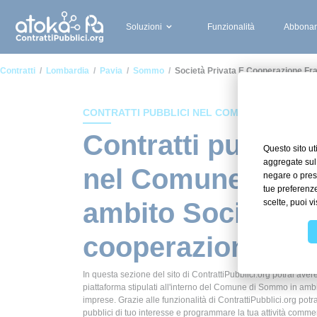
Soluzioni
Funzionalità
Abbonam
Contratti
Lombardia
Pavia
Sommo
Società Privata E Cooperazione Fr
CONTRATTI PUBBLICI NEL COMUNE DI SOMMO
Contratti pubblici
nel Comune di S
ambito Società pr
cooperazione fra
In questa sezione del sito di ContrattiPubblici.org potrai avere
piattaforma stipulati all'interno del Comune di Sommo in amb
imprese. Grazie alle funzionalità di ContrattiPubblici.org potr
pubblici di tuo interesse e programmare la tua attività comm