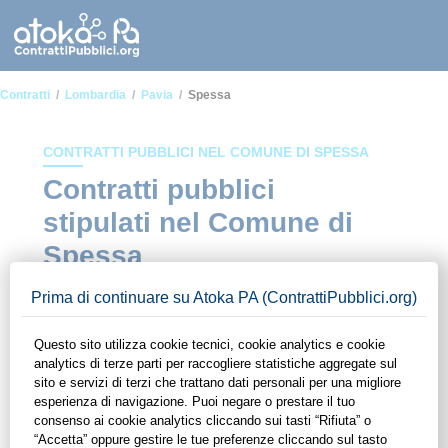
Contratti
Lombardia
Pavia
Spessa
CONTRATTI PUBBLICI NEL COMUNE DI SPESSA
Contratti pubblici
stipulati nel Comune di
Spessa
In questa sezione del sito di ContrattiPubblici.org potrai avere
ad alcuni dei contratti presenti nella piattaforma stipulati
all'interno del Comune di Spessa. Grazie alle funzionalità di
ContrattiPubblici.org potrai monitorare la scadenza dei
contratti pubblici di tuo interesse e programmare la tua attività
commerciale con le Pubbliche Amministrazioni con largo
anticipo. Il servizio di ContrattiPubblici.org offre agli utenti 7
giorni di prova gratuiti per avere l'opportunità di conoscere e
consultare tutti i dati inerenti ai contratti stipulati da una