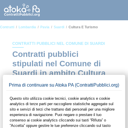
Contratti
Lombardia
Pavia
Suardi
Cultura E Turismo
CONTRATTI PUBBLICI NEL COMUNE DI SUARDI
Contratti pubblici
stipulati nel Comune di
Suardi in ambito Cultura
e turismo
In questa sezione del sito di ContrattiPubblici.org potrai avere
ad alcuni dei contratti presenti nella piattaforma stipulati
all'interno del Comune di Suardi in ambito Cultura e turismo.
Grazie alle funzionalità di ContrattiPubblici.org potrai
monitorare la scadenza dei contratti pubblici di tuo interesse e
programmare la tua attività commerciale con le Pubbliche
Amministrazioni con largo anticipo. Il servizio di
ContrattiPubblici.org offre agli utenti 7 giorni di prova gratuiti