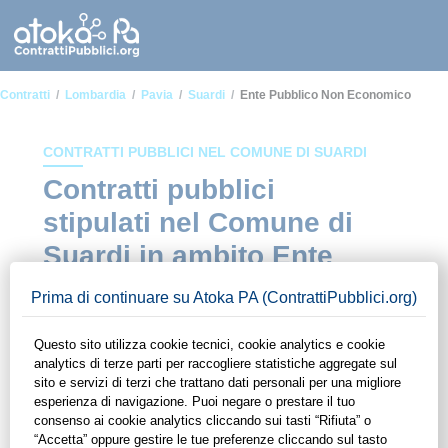
Contratti
Lombardia
Pavia
Suardi
Ente Pubblico Non Economico
CONTRATTI PUBBLICI NEL COMUNE DI SUARDI
Contratti pubblici
stipulati nel Comune di
Suardi in ambito Ente
pubblico non economico
In questa sezione del sito di ContrattiPubblici.org potrai avere
ad alcuni dei contratti presenti nella piattaforma stipulati
all'interno del Comune di Suardi in ambito Ente pubblico non
economico. Grazie alle funzionalità di ContrattiPubblici.org
potrai monitorare la scadenza dei contratti pubblici di tuo
interesse e programmare la tua attività commerciale con le
Pubbliche Amministrazioni con largo anticipo. Il servizio di
ContrattiPubblici.org offre agli utenti 7 giorni di prova gratuiti